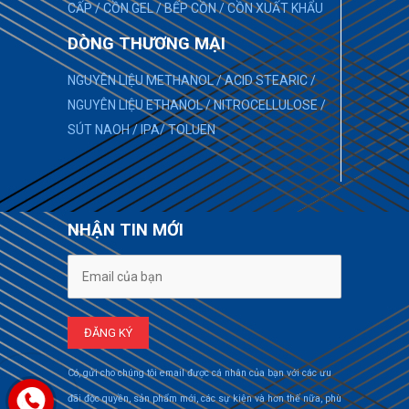
CẤP
/
CỒN GEL
/
BẾP CỒN
/
CỒN XUẤT KHẨU
DÒNG THƯƠNG MẠI
NGUYÊN LIỆU METHANOL
/
ACID STEARIC
/
NGUYÊN LIỆU ETHANOL
/
NITROCELLULOSE
/
SÚT NAOH
/
IPA
/
TOLUEN
NHẬN TIN MỚI
Có, gửi cho chúng tôi email được cá nhân của bạn với các ưu
đãi độc quyền, sản phẩm mới, các sự kiện và hơn thế nữa, phù