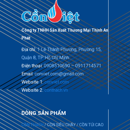
Công ty TNHH Sản Xuất Thương Mại Thịnh An
Phát
Địa chỉ:
1 Lê Thành Phương, Phường 15,
Quận 8, TP Hồ Chí Minh
Điện thoại:
0908510690 – 0911714571
Email:
conviet.com@gmail.com
Website 1:
conviet.com
Website 2:
conthach.vn
DÒNG SẢN PHẨM
CỒN THẠCH
/
CỒN SIÊU CHÁY
/
CỒN TÚI CAO