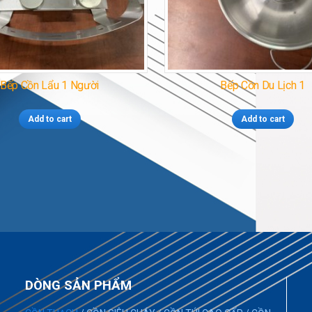
Bếp Cồn Lẩu 1 Người
Bếp Cồn Du Lịch 1
Add to cart
Add to cart
DÒNG SẢN PHẨM