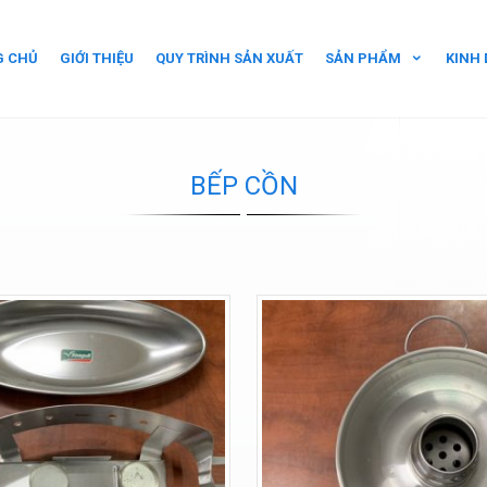
G CHỦ
GIỚI THIỆU
QUY TRÌNH SẢN XUẤT
SẢN PHẨM
KINH
BẾP CỒN