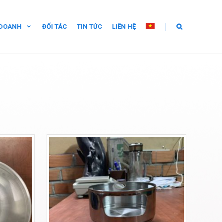
|
 DOANH
ĐỐI TÁC
TIN TỨC
LIÊN HỆ